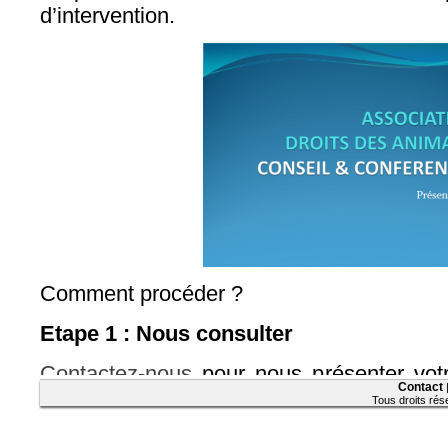
d’intervention.
Comment procéder ?
Etape 1 : Nous consulter
Contactez-nous
pour nous présenter votre
Contact
de l’association Droits de Animaux. Veui
Tous droits ré
nom, prénom, adresse, numéro de télépho